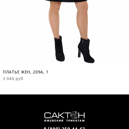
ПЛАТЬЕ ЖЕН, 209А, 1
С
3 040 руб
6