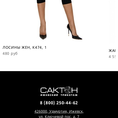
ЛОСИНЫ ЖЕН, К474, 1
ЖАКЕ
480 руб
4 55
8 (800) 250-44-62
426000, Удмуртия, Ижевск,
ул. Ключевой пос, д. 7