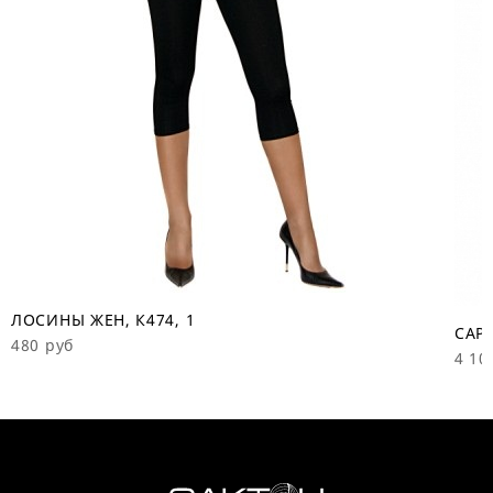
ЛОСИНЫ ЖЕН, К474, 1
САРА
480 руб
4 10