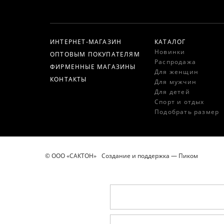
ИНТЕРНЕТ-МАГАЗИН
КАТАЛОГ
Новинки
ОПТОВЫМ ПОКУПАТЕЛЯМ
Распродажа
ФИРМЕННЫЕ МАГАЗИНЫ
Для женщин
КОНТАКТЫ
Для мужчин
Для детей
Спорт и отдых
Подобрать размер
© ООО «САКТОН»
Создание и поддержка —
Пиком
Эл.почта