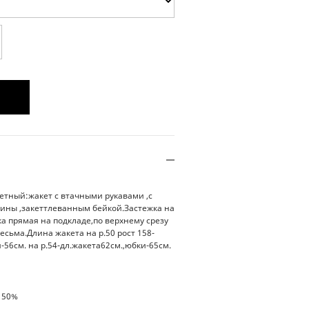
етный:жакет с втачными рукавами ,с
ины ,закеттлеванным бейкой.Застежка на
 прямая на подкладе,по верхнему срезу
есьма.Длина жакета на р.50 рост 158-
-56см. на р.54-дл.жакета62см.,юбки-65см.
 50%