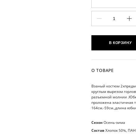
В КОРЗИНУ
О ТОВАРЕ
Взаный костюм 2хпредм
круглым вырезом горлов
разъемной молнии .Юбка
проложена эластичная т
164см.-59см.,длина юбки
Сезон
Осень-зима
Состав
Хлопок 50%, ПАН