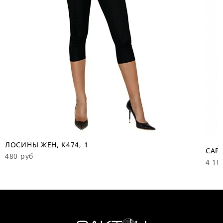
ЛОСИНЫ ЖЕН, К474, 1
САРА
480 руб
4 10