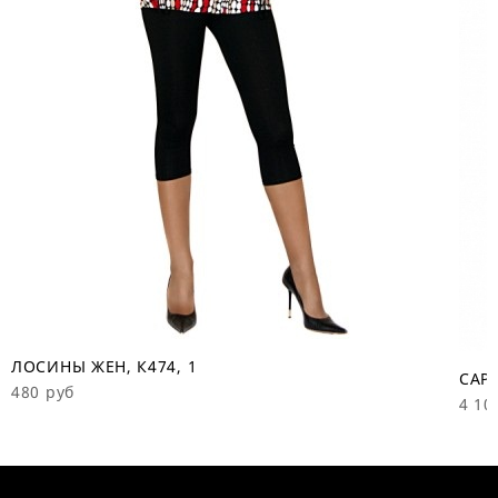
ЛОСИНЫ ЖЕН, К474, 1
САРА
480 руб
4 10