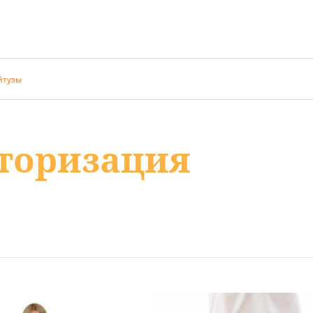
йтузы
торизация